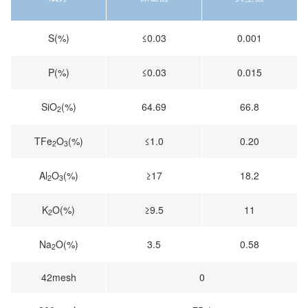
S(%)
≤0.03
0.001
P(%)
≤0.03
0.015
SiO
(%)
64.69
66.8
2
TFe
O
(%)
≤1.0
0.20
2
3
Al
O
(%)
≥17
18.2
2
3
K
O(%)
≥9.5
11
2
Na
O(%)
3.5
0.58
2
42mesh
0