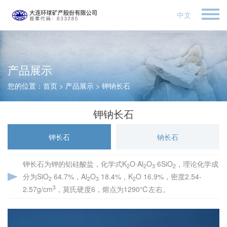
中文
产品展示
您的位置：
首页
>
产品展示
>
钾钠长石
钾钠长石
钾长石
钠长石
钾长石为钾的铝硅酸盐，化学式K
O·Al
O
·6SiO
，理论化学成
2
2
3
2
分为SiO
64.7%，Al
O
18.4%，K
O 16.9%，密度2.54-
2
2
3
2
3
2.57g/cm
，莫氏硬度6，熔点为1290℃左右。