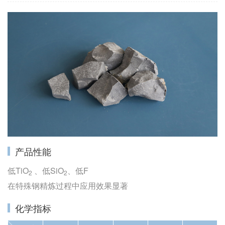
产品性能
低TiO
、低SiO
、低F
2
2
在特殊钢精炼过程中应用效果显著
化学指标