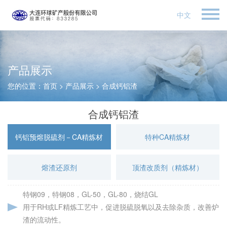
中文
产品展示
您的位置：
首页
>
产品展示
>
合成钙铝渣
合成钙铝渣
钙铝预熔脱硫剂－CA精炼材
特种CA精炼材
熔渣还原剂
顶渣改质剂（精炼材）
特钢09，特钢08，GL-50，GL-80，烧结GL
用于RH或LF精炼工艺中，促进脱硫脱氧以及去除杂质，改善炉
渣的流动性。